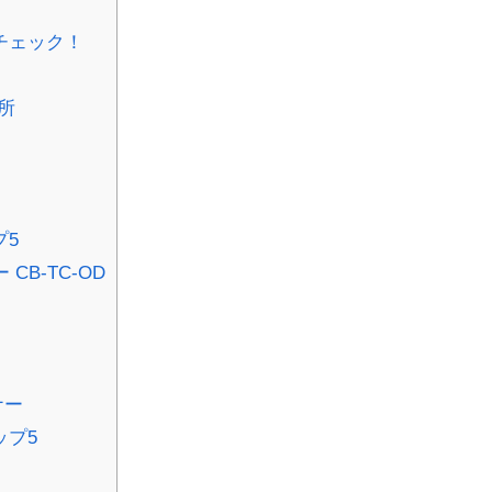
チェック！
所
プ5
CB-TC-OD
ナー
ップ5