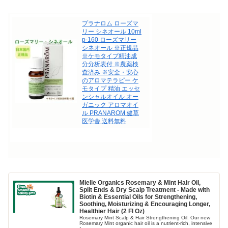
プラナロム ローズマ
リー シネオール 10ml
p-160 ローズマリー
シネオール ※正規品
※ケモタイプ精油成
分分析表付 ※農薬検
査済み ※安全・安心
のアロマテラピー ケ
モタイプ 精油 エッセ
ンシャルオイル オー
ガニック アロマオイ
ル PRANAROM 健草
医学舎 送料無料
Mielle Organics Rosemary & Mint Hair Oil,
Split Ends & Dry Scalp Treatment - Made with
Biotin & Essential Oils for Strengthening,
Soothing, Moisturizing & Encouraging Longer,
Healthier Hair (2 Fl Oz)
Rosemary Mint Scalp & Hair Strengthening Oil. Our new
Rosemary Mint organic hair oil is a nutrient-rich, intensive