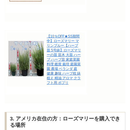
【10％OFF★SS期間
中】ローズマリー マ
リンブルー【ハーブ
苗 5号鉢】ローズマリ
ーの苗 苗木 大苗 ハー
ブ ハーブ苗 家庭菜園
料理 鑑賞 栽培 庭園菜
園 農場 ベランダ 庭
健康 趣味 ハーブ枕 鉢
植え 精油 アロマ クラ
フト用 ポプリ
3. アメリカ在住の方：ローズマリーを購入でき
る場所