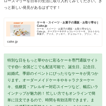
ローズマリーを日常の生活に取り入れてみてください。き
っと新しい発見があるはずです！
ケーキ・スイーツ・お菓子の通販・お取り寄せ |
Cake.jp
ケーキ・スイーツ・お菓子の通販・お取り寄せなら
Cake.jp。チーズケーキやチョコレートケーキ、タルトから
和菓子、アイス、クッキー、チョコレート、プリン、マカ
ロン・トゥンカロンなどおいしいケーキ・スイーツ・お菓
子を多数取り揃えています。『か...
cake.jp
特別な日をもっと華やかに彩るケーキ専門通販サイト
です🎂✨ 全国どこでも配送可能で、誕生日、記念日、
結婚式、季節のイベントにぴったりなケーキが見つか
ります。オーダーメイドケーキやキャラクターケー
キ、低糖質・アレルギー対応スイーツなど、幅広いラ
インナップが魅力的！ 忙しい方でもオンラインで簡
単に注文できるので、時間を有効活用できます。ま