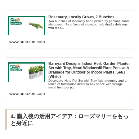
Rosemary, Locally Grown, 2 Bunches
Two bunches of rosemary hand picked by personal food
shoppers. It?s a flavorful aromatic herb that?s delicious
with roas...
www.amazon.com
Barnyard Designs Indoor Herb Garden Planter
Set with Tray, Metal Windowsill Plant Pots with
Drainage for Outdoor or Indoor Plants, Set/3
(White)
Decorative Herb Pot Set with Tray Add greenery and a
touch of farmhouse decor to any space with vintage
metal herb pot p...
www.amazon.com
4. 購入後の活用アイデア：ローズマリーをもっ
と身近に