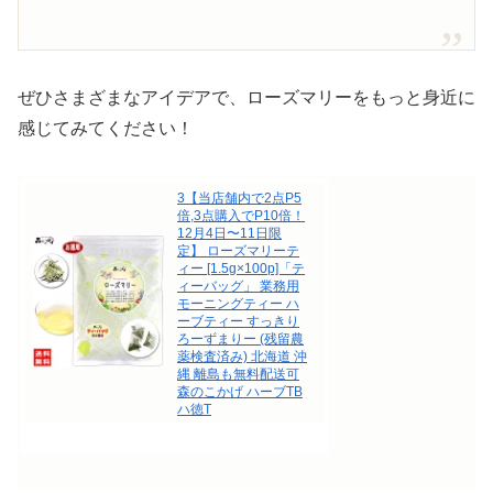
ぜひさまざまなアイデアで、ローズマリーをもっと身近に
感じてみてください！
3【当店舗内で2点P5
倍,3点購入でP10倍！
12月4日〜11日限
定】 ローズマリーテ
ィー [1.5g×100p]「テ
ィーバッグ」 業務用
モーニングティー ハ
ーブティー すっきり
ろーずまりー (残留農
薬検査済み) 北海道 沖
縄 離島も無料配送可
森のこかげ ハーブTB
ハ徳T