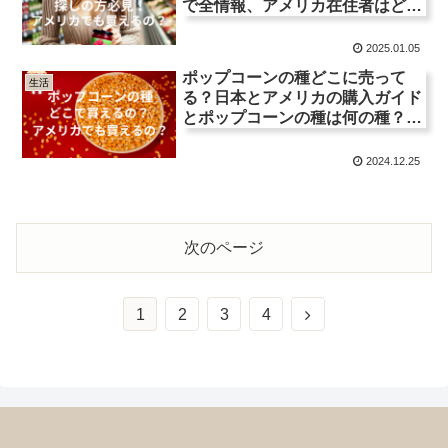
で全情報、アメリカ在住者はどこ
で買えるの？
2025.01.05
ポップコーンの種どこに売って
生活
る？日本とアメリカの購入ガイド
とポップコーンの種は何の種？種
類や栄養価を徹底解説！
2024.12.25
次のページ
次
1
2
3
4
へ