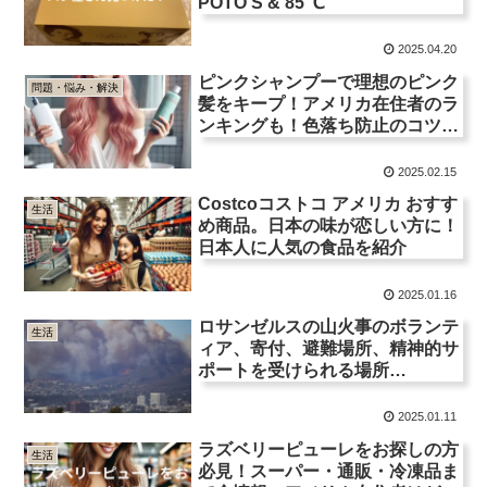
POTO’S & 85 ℃
2025.04.20
ピンクシャンプーで理想のピンク
問題・悩み・解決
髪をキープ！アメリカ在住者のラ
ンキングも！色落ち防止のコツと
おすすめアイテム
2025.02.15
Costcoコストコ アメリカ おすす
生活
め商品。日本の味が恋しい方に！
日本人に人気の食品を紹介
2025.01.16
ロサンゼルスの山火事のボランテ
生活
ィア、寄付、避難場所、精神的サ
ポートを受けられる場所
【2025.1.13更新】
2025.01.11
ラズベリーピューレをお探しの方
生活
必見！スーパー・通販・冷凍品ま