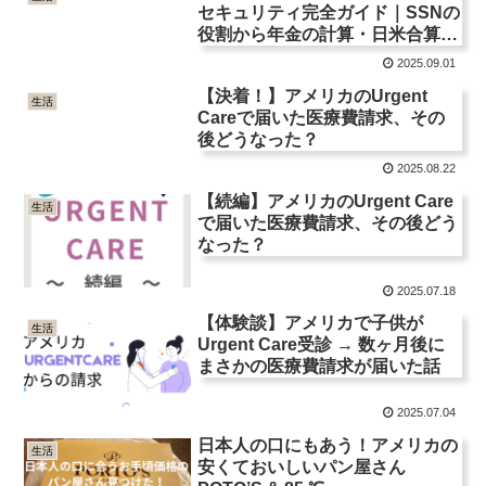
セキュリティ完全ガイド｜SSNの
役割から年金の計算・日米合算・
専業主婦の受給まで
2025.09.01
【決着！】アメリカのUrgent
生活
Careで届いた医療費請求、その
後どうなった？
2025.08.22
【続編】アメリカのUrgent Care
生活
で届いた医療費請求、その後どう
なった？
2025.07.18
【体験談】アメリカで子供が
生活
Urgent Care受診 → 数ヶ月後に
まさかの医療費請求が届いた話
2025.07.04
日本人の口にもあう！アメリカの
生活
安くておいしいパン屋さん