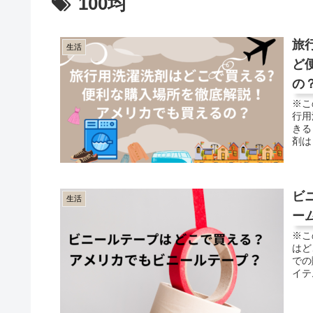
100均
旅
生活
ど
の
※こ
行用
きる
剤は
ビ
生活
ー
※こ
はど
での
イテ