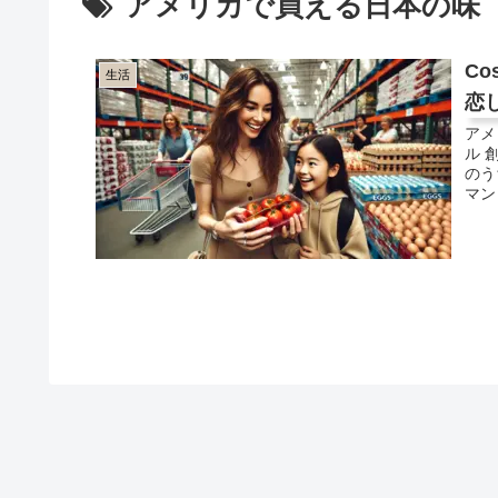
アメリカで買える日本の味
C
生活
恋
アメ
ル 
のう
マン（